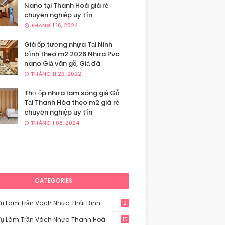
Nano tại Thanh Hoá giá rẻ
chuyên nghiệp uy tín
THÁNG 1 16, 2024
Giá ốp tường nhựa Tại Ninh
bình theo m2 2026 Nhựa Pvc
nano Giả vân gỗ, Giả đá
THÁNG 11 29, 2022
Thợ ốp nhựa lam sóng giả Gỗ
Tại Thanh Hóa theo m2 giá rẻ
chuyên nghiệp uy tín
THÁNG 1 08, 2024
CATEGORIES
Vụ Làm Trần Vách Nhựa Thái Bình
2
Vụ Làm Trần Vách Nhựa Thanh Hoá
15