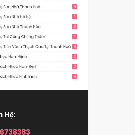
Vụ Sơn Nhà Thanh Hoá
4
Vụ Sửa Nhà Hà Nội
1
Vụ Sửa Nhà Thanh Hóa
3
Vụ Thi Công Chống Thấm
1
Vụ Trần Vách Thạch Cao Tại Thanh Hoá
4
Nhựa Nam Định
2
Vách Nhựa Nam Định
2
Vách Nhựa Ninh Bình
4
n Hệ:
6738383