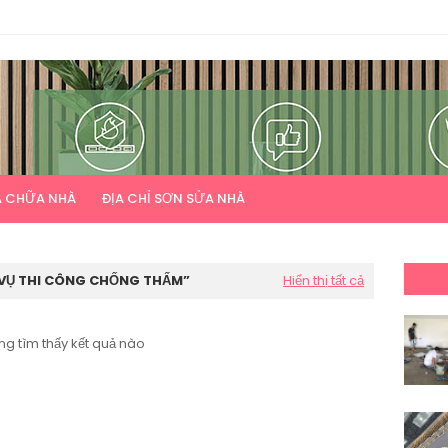
A CHỮA NHÀ
ĐỊA CHỈ SƠN SỬA NHÀ
 VỤ THI CÔNG CHỐNG THẤM
Hiển thị tất cả
g tìm thấy kết quả nào