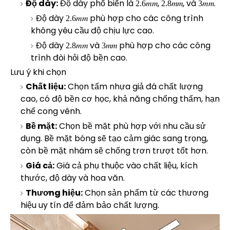
Độ dày:
Độ dày phổ biến là
2.6 m
,
2.8 m
, và
3 m
.
2
.
8
𝑚
𝑚
3
𝑚
𝑚
2
.
6
𝑚
𝑚
m
m
m
Độ dày
2.6 m
phù hợp cho các công trình
2
.
6
𝑚
𝑚
không yêu cầu độ chịu lực cao.
m
Độ dày
2.8 m
và
3 m
phù hợp cho các công
2
.
8
𝑚
𝑚
3
𝑚
𝑚
trình đòi hỏi độ bền cao.
m
m
Lưu ý khi chọn
Chất liệu:
Chọn tấm nhựa giả đá chất lượng
cao, có độ bền cơ học, khả năng chống thấm, hạn
chế cong vênh.
Bề mặt:
Chọn bề mặt phù hợp với nhu cầu sử
dụng. Bề mặt bóng sẽ tạo cảm giác sang trọng,
còn bề mặt nhám sẽ chống trơn trượt tốt hơn.
Giá cả:
Giá cả phụ thuộc vào chất liệu, kích
thước, độ dày và hoa văn.
Thương hiệu:
Chọn sản phẩm từ các thương
hiệu uy tín để đảm bảo chất lượng.