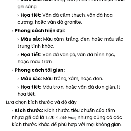
ghi sáng.
Họa tiết:
Vân đá cẩm thạch, vân đá hoa
cương, hoặc vân đá granite.
Phong cách hiện đại:
Màu sắc:
Màu xám, trắng, đen, hoặc màu sắc
trung tính khác.
Họa tiết:
Vân đá vân gỗ, vân đá hình học,
hoặc màu trơn.
Phong cách tối giản:
Màu sắc:
Màu trắng, xám, hoặc đen.
Họa tiết:
Màu trơn, hoặc vân đá đơn giản, ít
họa tiết.
Lựa chọn kích thước và độ dày
Kích thước:
Kích thước tiêu chuẩn của tấm
nhựa giả đá là
1220 cross
, nhưng cũng có các
1
2
2
0
×
2
4
4
0
𝑚
𝑚
kích thước khác để phù hợp với mọi không gian.
2440 m m