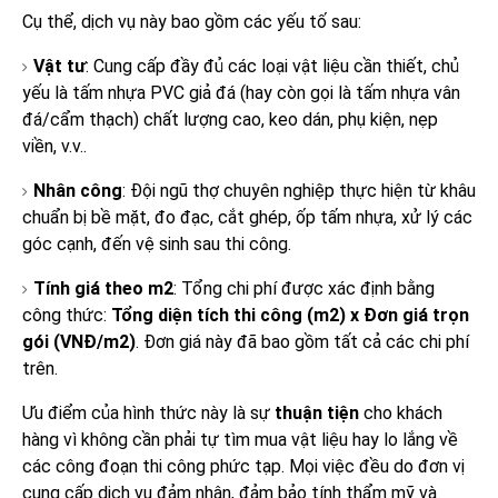
Cụ thể, dịch vụ này bao gồm các yếu tố sau:
Vật tư
: Cung cấp đầy đủ các loại vật liệu cần thiết, chủ
yếu là tấm nhựa PVC giả đá (hay còn gọi là tấm nhựa vân
đá/cẩm thạch) chất lượng cao, keo dán, phụ kiện, nẹp
viền, v.v..
Nhân công
: Đội ngũ thợ chuyên nghiệp thực hiện từ khâu
chuẩn bị bề mặt, đo đạc, cắt ghép, ốp tấm nhựa, xử lý các
góc cạnh, đến vệ sinh sau thi công.
Tính giá theo m2
: Tổng chi phí được xác định bằng
công thức:
Tổng diện tích thi công (m2) x Đơn giá trọn
gói (VNĐ/m2)
. Đơn giá này đã bao gồm tất cả các chi phí
trên.
Ưu điểm của hình thức này là sự
thuận tiện
cho khách
hàng vì không cần phải tự tìm mua vật liệu hay lo lắng về
các công đoạn thi công phức tạp. Mọi việc đều do đơn vị
cung cấp dịch vụ đảm nhận, đảm bảo tính thẩm mỹ và