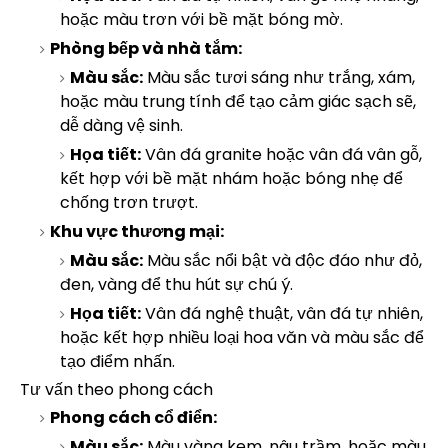
hoặc màu trơn với bề mặt bóng mờ.
Phòng bếp và nhà tắm:
Màu sắc:
Màu sắc tươi sáng như trắng, xám,
hoặc màu trung tính để tạo cảm giác sạch sẽ,
dễ dàng vệ sinh.
Họa tiết:
Vân đá granite hoặc vân đá vân gỗ,
kết hợp với bề mặt nhám hoặc bóng nhẹ để
chống trơn trượt.
Khu vực thương mại:
Màu sắc:
Màu sắc nổi bật và độc đáo như đỏ,
đen, vàng để thu hút sự chú ý.
Họa tiết:
Vân đá nghệ thuật, vân đá tự nhiên,
hoặc kết hợp nhiều loại hoa văn và màu sắc để
tạo điểm nhấn.
Tư vấn theo phong cách
Phong cách cổ điển:
Màu sắc:
Màu vàng kem, nâu trầm, hoặc màu