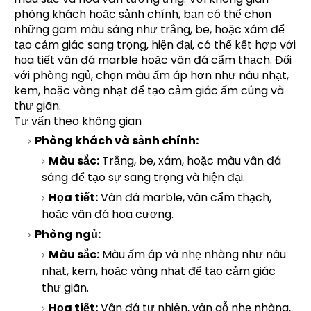
phòng khách hoặc sảnh chính, bạn có thể chọn
những gam màu sáng như trắng, be, hoặc xám để
tạo cảm giác sang trọng, hiện đại, có thể kết hợp với
họa tiết vân đá marble hoặc vân đá cẩm thạch. Đối
với phòng ngủ, chọn màu ấm áp hơn như nâu nhạt,
kem, hoặc vàng nhạt để tạo cảm giác ấm cúng và
thư giãn.
Tư vấn theo không gian
Phòng khách và sảnh chính:
Màu sắc:
Trắng, be, xám, hoặc màu vân đá
sáng để tạo sự sang trọng và hiện đại.
Họa tiết:
Vân đá marble, vân cẩm thạch,
hoặc vân đá hoa cương.
Phòng ngủ:
Màu sắc:
Màu ấm áp và nhẹ nhàng như nâu
nhạt, kem, hoặc vàng nhạt để tạo cảm giác
thư giãn.
Họa tiết:
Vân đá tự nhiên, vân gỗ nhẹ nhàng,