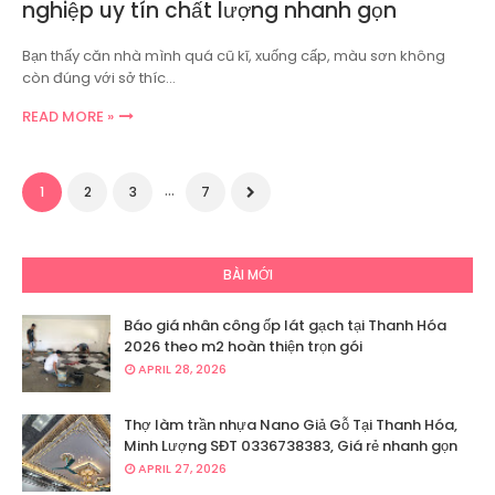
nghiệp uy tín chất lượng nhanh gọn
Bạn thấy căn nhà mình quá cũ kĩ, xuống cấp, màu sơn không
còn đúng với sở thíc…
READ MORE »
...
1
2
3
7
BÀI MỚI
Báo giá nhân công ốp lát gạch tại Thanh Hóa
2026 theo m2 hoàn thiện trọn gói
APRIL 28, 2026
Thợ làm trần nhựa Nano Giả Gỗ Tại Thanh Hóa,
Minh Lượng SĐT 0336738383, Giá rẻ nhanh gọn
APRIL 27, 2026